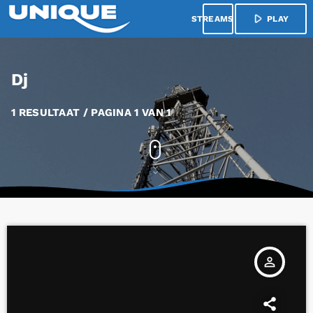
play_arrow
menu
PLAY
Dj
1 RESULTAAT / PAGINA 1 VAN 1
person_outline