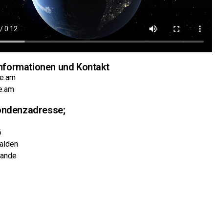
 Informationen und Kontakt
ue.am
e.am
ondenzadresse;
6
alden
lande